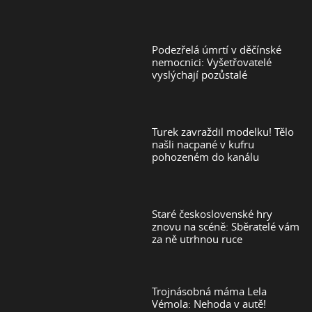
Podezřelá úmrtí v děčínské
nemocnici: Vyšetřovatelé
vyslýchají pozůstalé
Turek zavraždil modelku! Tělo
našli nacpané v kufru
pohozeném do kanálu
Staré československé hry
znovu na scéně: Sběratelé vám
za ně utrhnou ruce
Trojnásobná máma Lela
Vémola: Nehoda v autě!