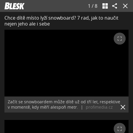
1
/
8
Chce dítě místo lyží snowboard? 7 rad, jak to naučit
nejen jeho ale i sebe
Začít se snowboardem může dítě už od tří let, respektive
v momentě, kdy měří alespoň metr.
|
profimedia.cz