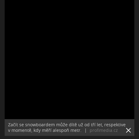
Začít se snowboardem může dítě už od tří let, respektive
v momentě, kdy měří alespoň metr.
|
profimedia.cz