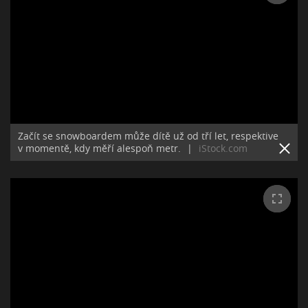
Začít se snowboardem může dítě už od tří let, respektive
v momentě, kdy měří alespoň metr.
|
iStock.com