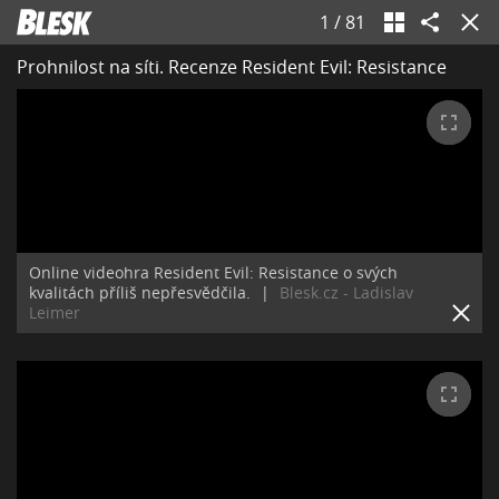
1
/
81
Prohnilost na síti. Recenze Resident Evil: Resistance
Online videohra Resident Evil: Resistance o svých
kvalitách příliš nepřesvědčila.
|
Blesk.cz - Ladislav
Leimer