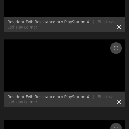
Resident Evil: Resistance pro PlayStation 4.
|
Blesk.cz -
Ladislav Leimer
Resident Evil: Resistance pro PlayStation 4.
|
Blesk.cz -
Ladislav Leimer