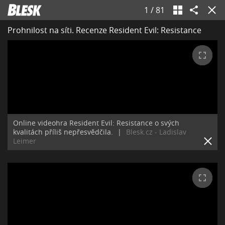
1
/
81
Prohnilost na síti. Recenze Resident Evil: Resistance
Online videohra Resident Evil: Resistance o svých
kvalitách příliš nepřesvědčila.
|
Blesk.cz - Ladislav
Leimer