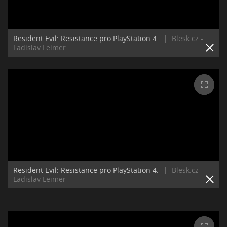
Resident Evil: Resistance pro PlayStation 4.
|
Blesk.cz -
Ladislav Leimer
Resident Evil: Resistance pro PlayStation 4.
|
Blesk.cz -
Ladislav Leimer