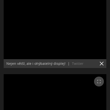
Nejen větší, ale i ohýbatelný displej!
|
Twitter