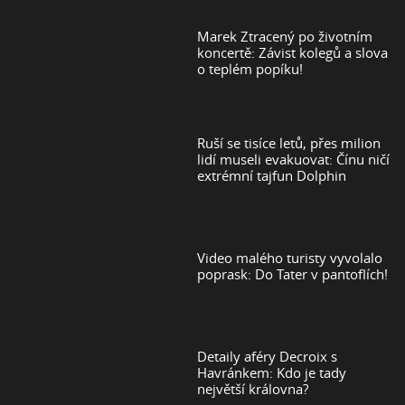
Marek Ztracený po životním
koncertě: Závist kolegů a slova
o teplém popíku!
Ruší se tisíce letů, přes milion
lidí museli evakuovat: Čínu ničí
extrémní tajfun Dolphin
Video malého turisty vyvolalo
poprask: Do Tater v pantoflích!
Detaily aféry Decroix s
Havránkem: Kdo je tady
největší královna?