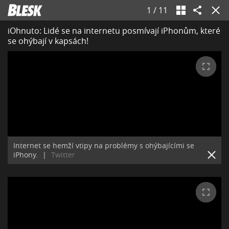
1
/
11
iOhnuto: Lidé se na internetu posmívají iPhonům, které
se ohýbají v kapsách!
Internet se hemží vtipy na problémy s ohýbajícími se
iPhony.
|
Twitter