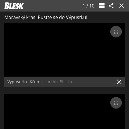
1
/
10
Moravský kras: Pusťte se do Výpustku!
Výpustek u Křtin
|
archiv Blesku