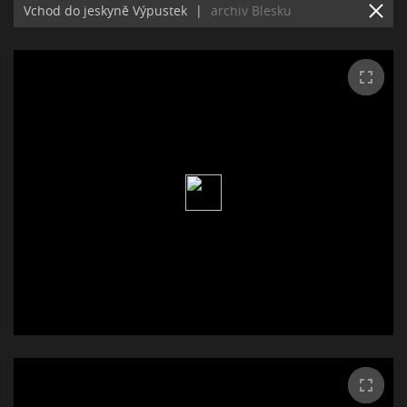
Vchod do jeskyně Výpustek
|
archiv Blesku