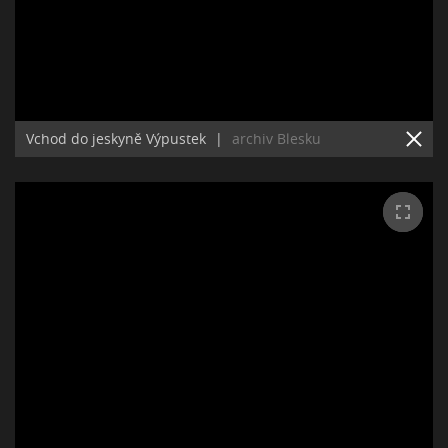
Vchod do jeskyně Výpustek
|
archiv Blesku