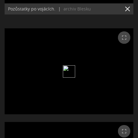
Pozůstatky po vojácích.
|
archiv Blesku