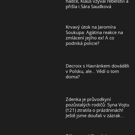
hádce, Klaus vzýval rebelství a
přišla i Sára Saudková
Krvavý útok na Jaromíra
Soukupa: Agátina reakce na
zmlácení jejího ex! A co
podniká policie?
Decroix s Havránkem dováděli
v Polsku, ale… Vědí o tom
doma?
Zdenka je průvodkyní
pozůstalých rodičů: Syna Vojtu
(†21) ztratila o prázdninách!
Ještě jsme doufali v zázrak…