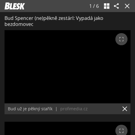
1
/
6
Bud Spencer (ne)pěkně zestárl: Vypadá jako
bezdomovec
Bud už je pěkný stařík
|
profimedia.cz