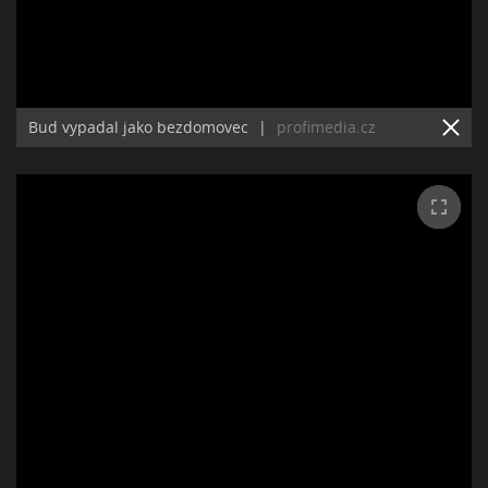
Bud vypadal jako bezdomovec
|
profimedia.cz