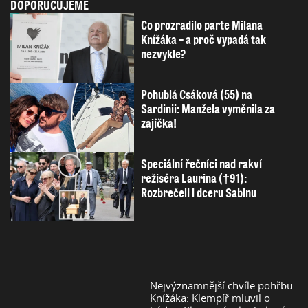
DOPORUČUJEME
Co prozradilo parte Milana
Knížáka – a proč vypadá tak
nezvykle?
Pohublá Csáková (55) na
Sardinii: Manžela vyměnila za
zajíčka!
Speciální řečníci nad rakví
režiséra Laurina (†91):
Rozbrečeli i dceru Sabinu
Nejvýznamnější chvíle pohřbu
Knížáka: Klempíř mluvil o