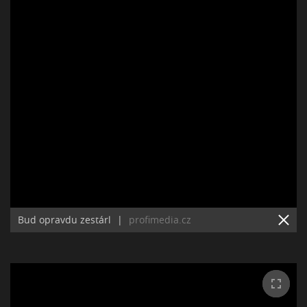
Bud opravdu zestárl
|
profimedia.cz