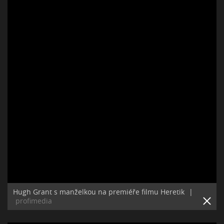
Hugh Grant s manželkou na premiéře filmu Heretik
|
profimedia