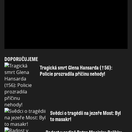
DOPORUČUJEME
Tragická smrt Glena Hansarda (†56):
Policie prozradila příčinu nehody!
Svědci o tragédii na jezeře Most: Byl
to masakr!