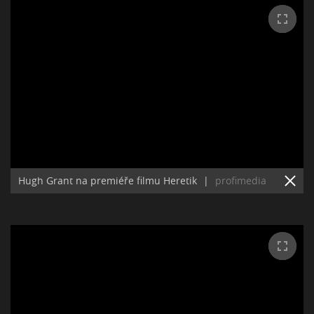
Hugh Grant na premiéře filmu Heretik
|
profimedia