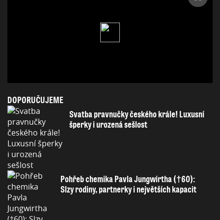
DOPORUČUJEME
Svatba pravnučky českého krále! Luxusní
šperky i urozená sešlost
Pohřeb chemika Pavla Jungwirtha (†60):
Slzy rodiny, partnerky i největších kapacit