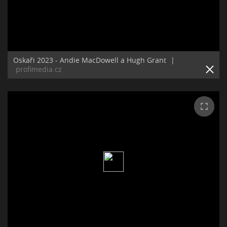
Oskaři 2023 - Andie MacDowell a Hugh Grant
|
profimedia.cz