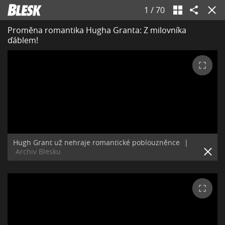
1
/
70
Proměna romantika Hugha Granta: Z milovníka
ďáblem!
Hugh Grant už nehraje romantické poblouzněnce
|
Archiv Blesku