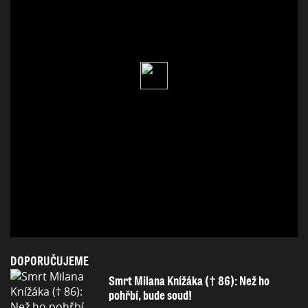
DOPORUČUJEME
Smrt Milana Knížáka († 86): Než ho
pohřbí, bude soud!