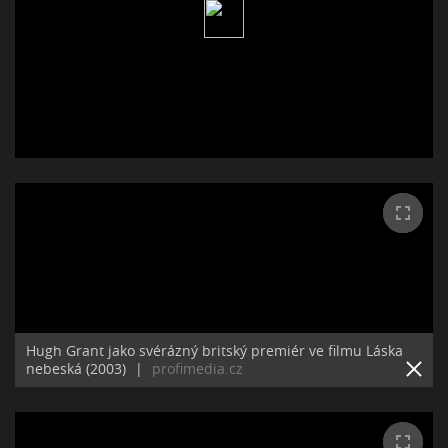
Hugh Grant jako svérázný britský premiér ve filmu Láska
nebeská (2003)
|
profimedia.cz