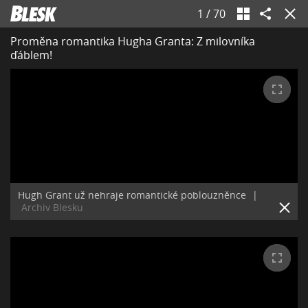
1
/
70
Proměna romantika Hugha Granta: Z milovníka
ďáblem!
Hugh Grant už nehraje romantické poblouzněnce
|
Archiv Blesku