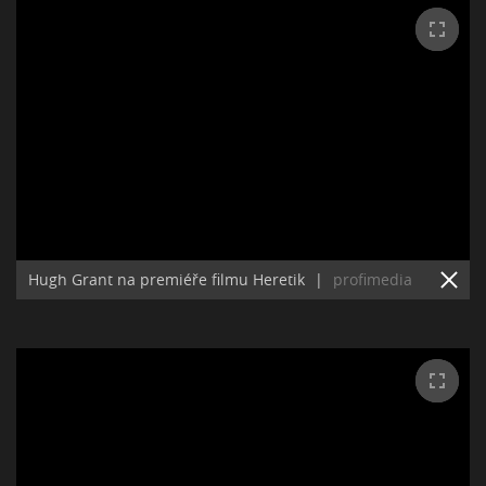
Hugh Grant na premiéře filmu Heretik
|
profimedia