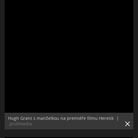
Hugh Grant s manželkou na premiéře filmu Heretik
|
profimedia