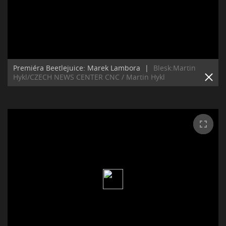
Premiéra Beetlejuice: Marek Lambora
|
Blesk:Martin
Hykl/CZECH NEWS CENTER CNC / Martin Hykl