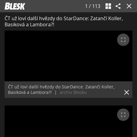
1
/
113
ČT už loví další hvězdy do StarDance: Zatančí Koller,
Basiková a Lambora?!
ČT už loví další hvězdy do StarDance: Zatančí Koller,
Basiková a Lambora?!
|
archiv Blesku