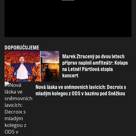
DOPORUČUJEME
Marek Ztracený po dvou letech
příprav naplnil amfiteátr: Kolaps
na Letné! Pártlová stopla
koncert
Nová láska ve sněmovních lavicích: Decroix s
mladým kolegou z ODS v bazénu pod Sněžkou