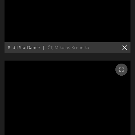
8. díl StarDance
|
ČT, Mikuláš Křepelka