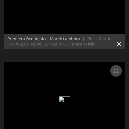
Premiéra Beetlejuice: Marek Lambora
|
Blesk:Martin
Hykl/CZECH NEWS CENTER CNC / Martin Hykl