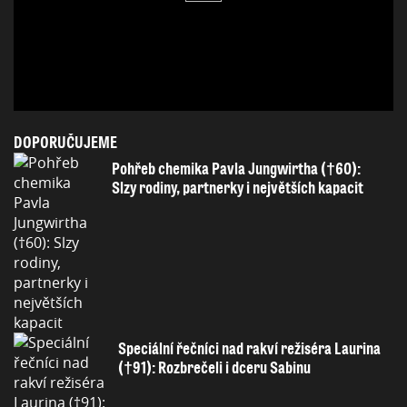
DOPORUČUJEME
Pohřeb chemika Pavla Jungwirtha (†60):
Slzy rodiny, partnerky i největších kapacit
Speciální řečníci nad rakví režiséra Laurina
(†91): Rozbrečeli i dceru Sabinu