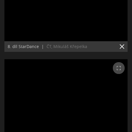
8. díl StarDance
|
ČT, Mikuláš Křepelka