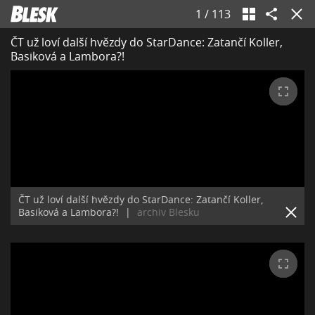
1
/
113
ČT už loví další hvězdy do StarDance: Zatančí Koller,
Basiková a Lambora?!
ČT už loví další hvězdy do StarDance: Zatančí Koller,
Basiková a Lambora?!
|
archiv Blesku