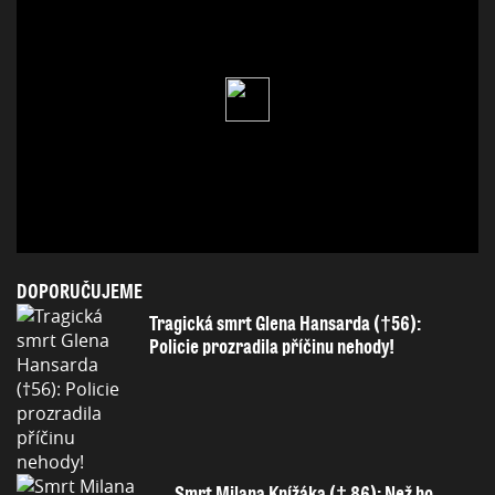
DOPORUČUJEME
Tragická smrt Glena Hansarda (†56):
Policie prozradila příčinu nehody!
Smrt Milana Knížáka († 86): Než ho