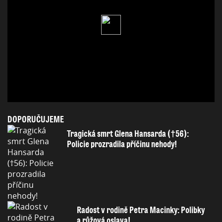
DOPORUČUJEME
Tragická smrt Glena Hansarda (†56):
Policie prozradila příčinu nehody!
Radost v rodině Petra Macinky: Polibky
a růžová oslava!