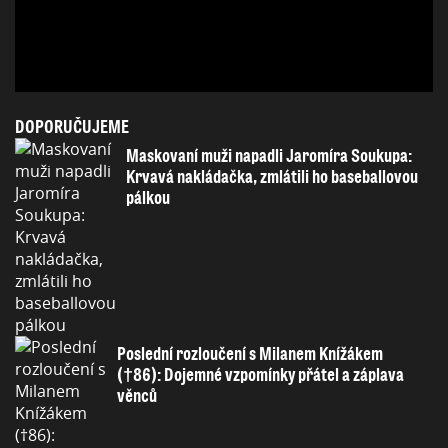
DOPORUČUJEME
Maskovaní muži napadli Jaromíra Soukupa:
Krvavá nakládačka, zmlátili ho baseballovou
pálkou
Poslední rozloučení s Milanem Knížákem
(†86): Dojemné vzpomínky přátel a záplava
věnců