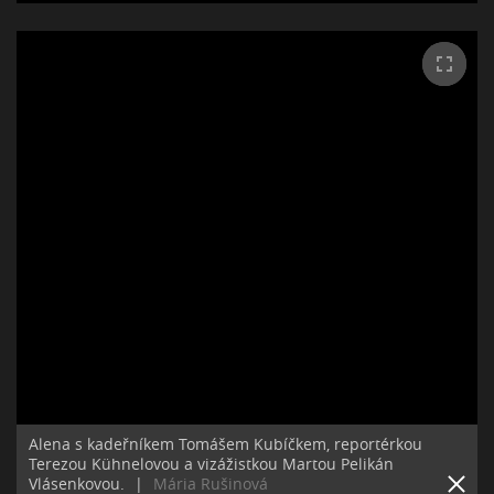
Alena s kadeřníkem Tomášem Kubíčkem, reportérkou
Terezou Kühnelovou a vizážistkou Martou Pelikán
Vlásenkovou.
|
Mária Rušinová