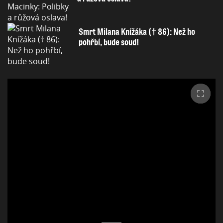
Smrt Milana Knížáka († 86): Než ho
pohřbí, bude soud!