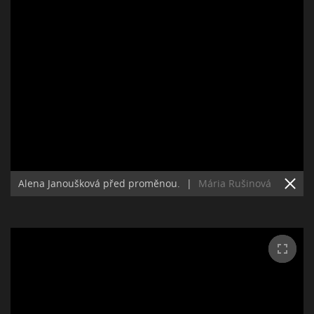
Alena Janoušková před proměnou.
|
Mária Rušinová