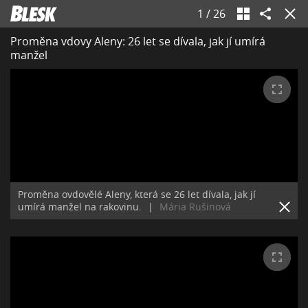
1
/
26
Proměna vdovy Aleny: 26 let se dívala, jak jí umírá
manžel
Proměna ovdovělé Aleny, která se 26 let dívala, jak jí
umírá manžel na rakovinu.
|
Mária Rušinová