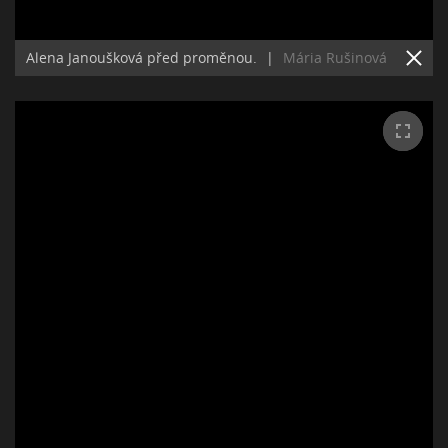
Alena Janoušková před proměnou.
|
Mária Rušinová