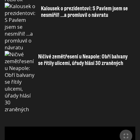
Kalousek o prezidentovi: S Pavlem jsem se
nesmířil! ...a promluvil o návratu
Ničivé zemětřesení u Neapole: Obří balvany
se řítily ulicemi, úřady hlásí 30 zraněných