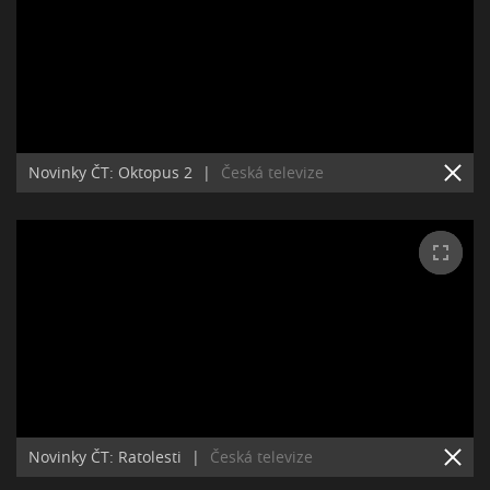
Novinky ČT: Oktopus 2
|
Česká televize
Novinky ČT: Ratolesti
|
Česká televize