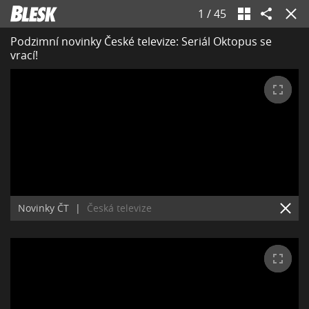
1
/
45
Podzimní novinky České televize: Seriál Oktopus se
vrací!
Novinky ČT
|
Česká televize