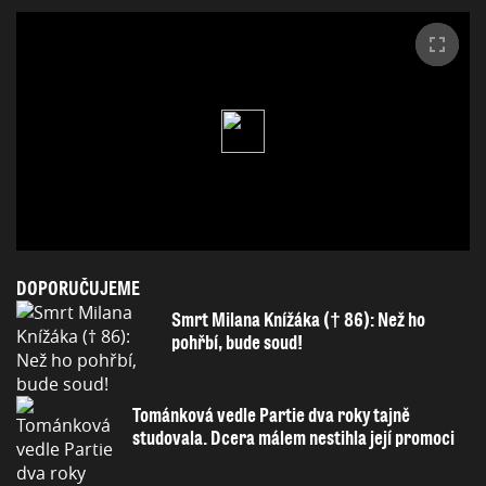
DOPORUČUJEME
Smrt Milana Knížáka († 86): Než ho
pohřbí, bude soud!
Tománková vedle Partie dva roky tajně
studovala. Dcera málem nestihla její promoci