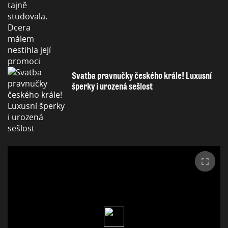
Svatba pravnučky českého krále! Luxusní
šperky i urozená sešlost