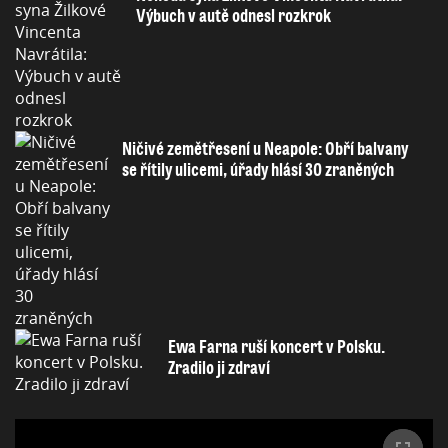
Výbuch v autě odnesl rozkrok
Ničivé zemětřesení u Neapole: Obří balvany
se řítily ulicemi, úřady hlásí 30 zraněných
Ewa Farna ruší koncert v Polsku.
Zradilo ji zdraví