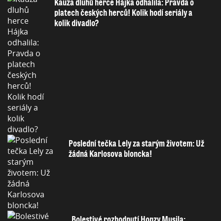
Kauza dluhů herce Hájka odhalila: Pravda o
platech českých herců! Kolik hodí seriály a
kolik divadlo?
Poslední tečka Lely za starým životem: Už
žádná Karlosova bloncka!
Bolestivé rozhodnutí Honzy Musila: