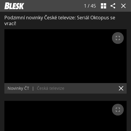
1
/
45
Podzimní novinky České televize: Seriál Oktopus se
vrací!
Novinky ČT
|
Česká televize