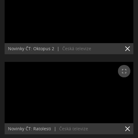
Novinky ČT: Oktopus 2
|
Česká televize
Novinky ČT: Ratolesti
|
Česká televize