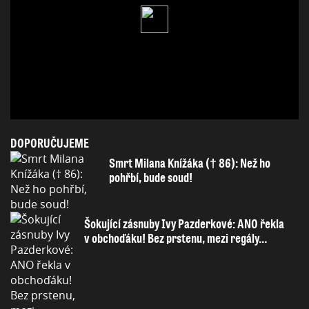
DOPORUČUJEME
Smrt Milana Knížáka († 86): Než ho
pohřbí, bude soud!
Šokující zásnuby Ivy Pazderkové: ANO řekla
v obchoďáku! Bez prstenu, mezi regály…