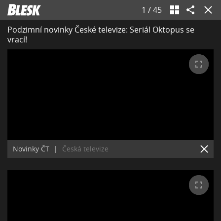
1
/
45
Podzimní novinky České televize: Seriál Oktopus se
vrací!
Novinky ČT
|
Česká televize