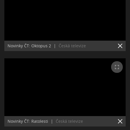
Novinky ČT: Oktopus 2
|
Česká televize
Novinky ČT: Ratolesti
|
Česká televize