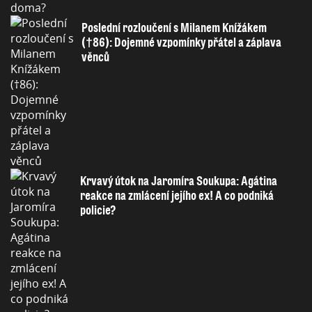
Poslední rozloučení s Milanem Knížákem
(†86): Dojemné vzpomínky přátel a záplava
věnců
Krvavý útok na Jaromíra Soukupa: Agátina
reakce na zmlácení jejího ex! A co podniká
policie?