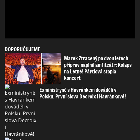
DOPORUČUJEME
Marek Ztracený po dvou letech
příprav naplnil amfiteátr: Kolaps
na Letné! Pártlová stopla
koncert
Exministryně s Havránkem dováděli v
Polsku: První slova Decroix i Havránkové!