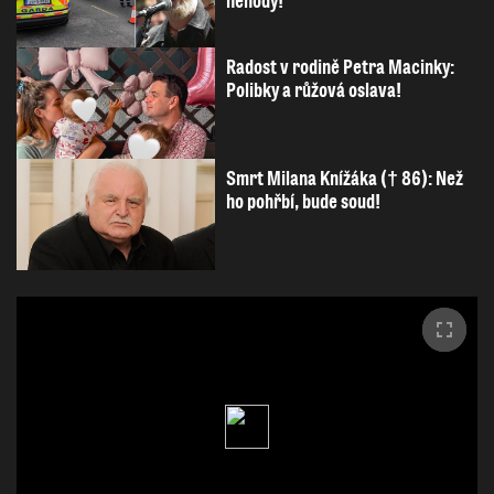
nehody!
Radost v rodině Petra Macinky:
Polibky a růžová oslava!
Smrt Milana Knížáka († 86): Než
ho pohřbí, bude soud!