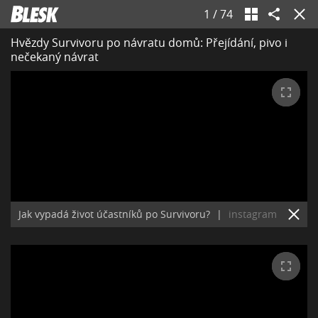
1
/
74
Hvězdy Survivoru po návratu domů: Přejídání, pivo i
nečekaný návrat
Jak vypadá život účastníků po Survivoru?
|
instagram