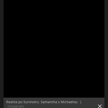
Realita po Survivoru: Samantha s Michaelou
|
instagram