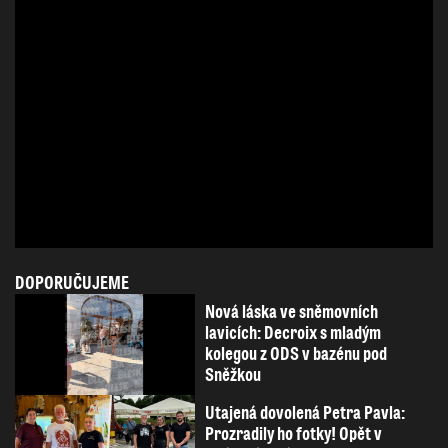
DOPORUČUJEME
Nová láska ve sněmovních
lavicích: Decroix s mladým
kolegou z ODS v bazénu pod
Sněžkou
Utajená dovolená Petra Pavla:
Prozradily ho fotky! Opět v