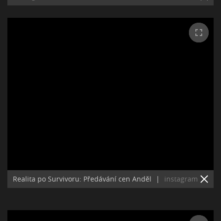
Realita po Survivoru: Předávání cen Anděl
|
instagram