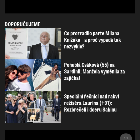
DOPORUČUJEME
Co prozradilo parte Milana
Knížáka – a proč vypadá tak
nezvykle?
Pohublá Csáková (55) na
Sardinii: Manžela vyměnila za
zajíčka!
Speciální řečníci nad rakví
režiséra Laurina (†91):
Rozbrečeli i dceru Sabinu