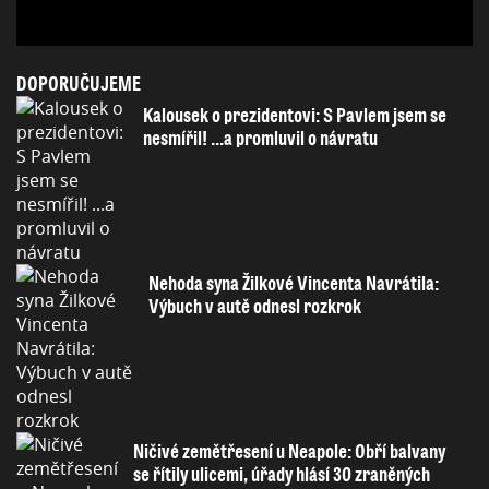
DOPORUČUJEME
Kalousek o prezidentovi: S Pavlem jsem se
nesmířil! ...a promluvil o návratu
Nehoda syna Žilkové Vincenta Navrátila:
Výbuch v autě odnesl rozkrok
Ničivé zemětřesení u Neapole: Obří balvany
se řítily ulicemi, úřady hlásí 30 zraněných