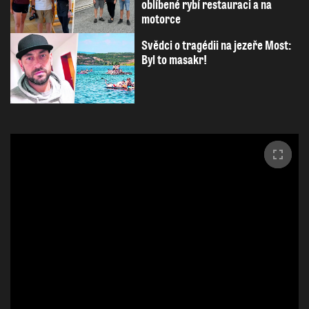
oblíbené rybí restauraci a na
motorce
Svědci o tragédii na jezeře Most:
Byl to masakr!