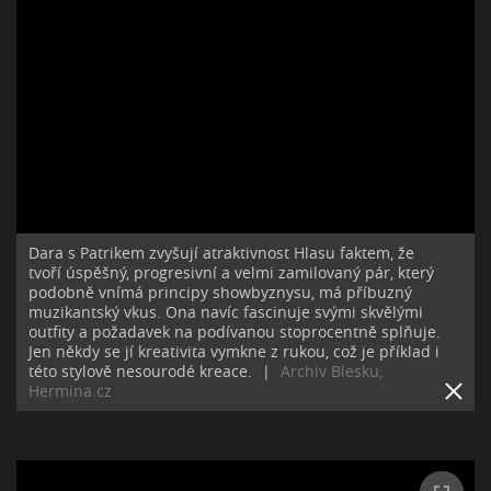
Dara s Patrikem zvyšují atraktivnost Hlasu faktem, že
tvoří úspěšný, progresivní a velmi zamilovaný pár, který
podobně vnímá principy showbyznysu, má příbuzný
muzikantský vkus. Ona navíc fascinuje svými skvělými
outfity a požadavek na podívanou stoprocentně splňuje.
Jen někdy se jí kreativita vymkne z rukou, což je příklad i
této stylově nesourodé kreace.
|
Archiv Blesku,
Hermina.cz