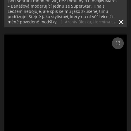
jsou sehraní mnohem víc, než tomu bylo u dvojky Mareš
– Banášová moderující jednu ze SuperStar. Tina s
Leošem nebojuje, ale spíš se mu jako zkušenějšímu
podřizuje. Stejně jako stylistovi, který na ní věší více či
méně povedené modýlky.
|
Archiv Blesku, Hermina.cz