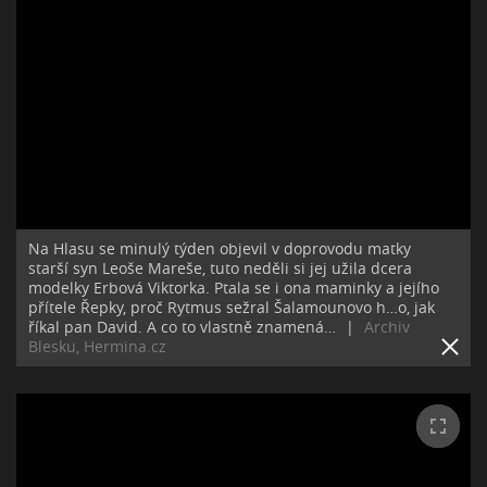
Na Hlasu se minulý týden objevil v doprovodu matky
starší syn Leoše Mareše, tuto neděli si jej užila dcera
modelky Erbová Viktorka. Ptala se i ona maminky a jejího
přítele Řepky, proč Rytmus sežral Šalamounovo h…o, jak
říkal pan David. A co to vlastně znamená…
|
Archiv
Blesku, Hermina.cz