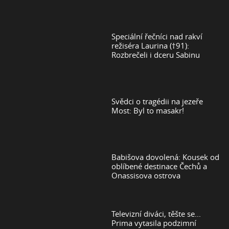
Speciální řečníci nad rakví
režiséra Laurina (†91):
Rozbrečeli i dceru Sabinu
Svědci o tragédii na jezeře
Most: Byl to masakr!
Babišova dovolená: Kousek od
oblíbené destinace Čechů a
Onassisova ostrova
Televizní diváci, těšte se...
Prima vytasila podzimní