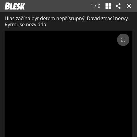
1
/
6
Hlas začíná být dětem nepřístupný: David ztrácí nervy,
Rytmuse nezvládá