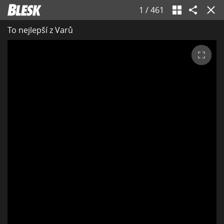
1
/
461
To nejlepší z Varů