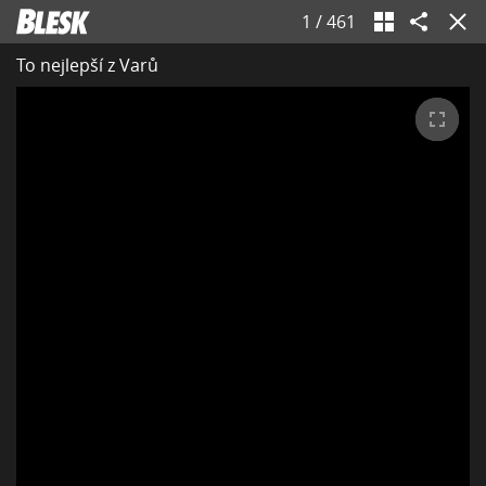
1
/
461
To nejlepší z Varů