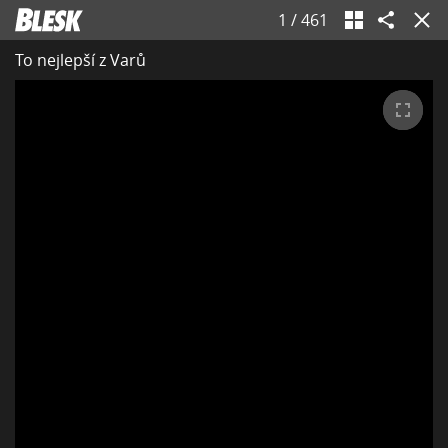
1
/
461
To nejlepší z Varů