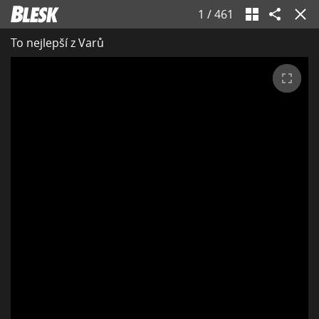
1
/
461
To nejlepší z Varů