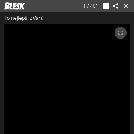
1
/
461
To nejlepší z Varů