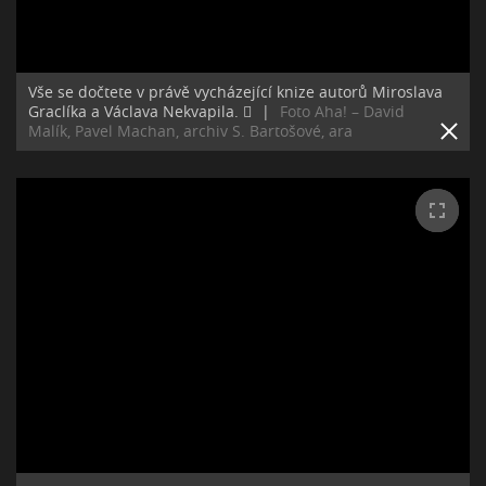
Vše se dočtete v právě vycházející knize autorů Miroslava
Graclíka a Václava Nekvapila. ﷯
|
Foto Aha! – David
Malík, Pavel Machan, archiv S. Bartošové, ara