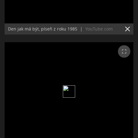
Den jak má být, píseň z roku 1985
|
YouTube.com