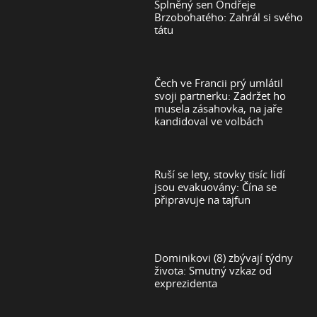
Splněný sen Ondřeje
Brzobohatého: Zahrál si svého
tátu
Čech ve Francii prý umlátil
svoji partnerku: Zadržet ho
musela zásahovka, na jaře
kandidoval ve volbách
Ruší se lety, stovky tisíc lidí
jsou evakuovány: Čína se
připravuje na tajfun
Dominikovi (8) zbývají týdny
života: Smutný vzkaz od
exprezidenta