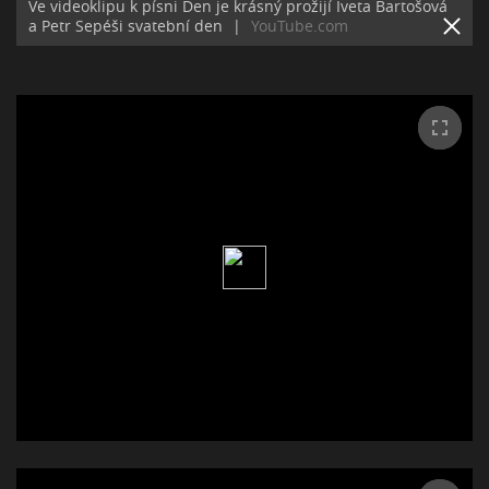
Ve videoklipu k písni Den je krásný prožijí Iveta Bartošová
a Petr Sepéši svatební den
|
YouTube.com