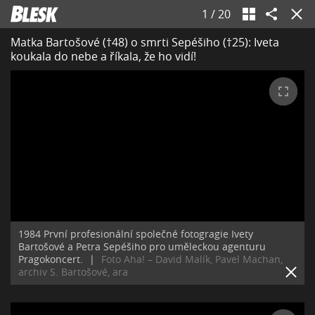
1
/
20
Matka Bartošové (†48) o smrti Sepéšiho (†25): Iveta
koukala do nebe a říkala, že ho vidí!
1984 První profesionální společné fotogragie Ivety
Bartošové a Petra Sepéšiho pro uměleckou agenturu
Pragokoncert.
|
Foto Aha! – David Malík, Pavel Machan,
archiv S. Bartošové, ara