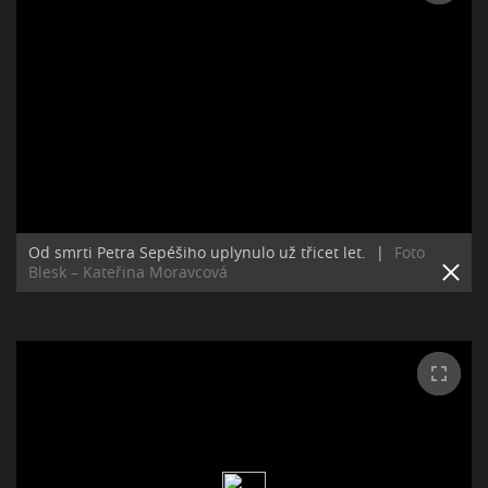
Od smrti Petra Sepéšiho uplynulo už třicet let.
|
Foto
Blesk – Kateřina Moravcová