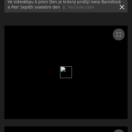
Ve videoklipu k písni Den je krásný prožijí Iveta Bartošová
a Petr Sepéši svatební den
|
YouTube.com