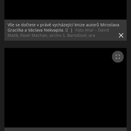
Vše se dočtete v právě vycházející knize autorů Miroslava
Graclíka a Václava Nekvapila. ﷯
|
Foto Aha! – David
Malík, Pavel Machan, archiv S. Bartošové, ara