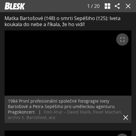
1
/
20
Matka Bartošové (†48) o smrti Sepéšiho (†25): Iveta
koukala do nebe a říkala, že ho vidí!
1984 První profesionální společné fotogragie Ivety
Bartošové a Petra Sepéšiho pro uměleckou agenturu
Pragokoncert.
|
Foto Aha! – David Malík, Pavel Machan,
archiv S. Bartošové, ara