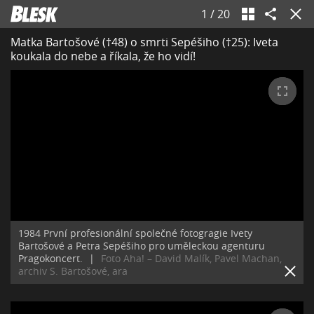
1
/
20
Matka Bartošové (†48) o smrti Sepéšiho (†25): Iveta
koukala do nebe a říkala, že ho vidí!
1984 První profesionální společné fotogragie Ivety
Bartošové a Petra Sepéšiho pro uměleckou agenturu
Pragokoncert.
|
Foto Aha! – David Malík, Pavel Machan,
archiv S. Bartošové, ara