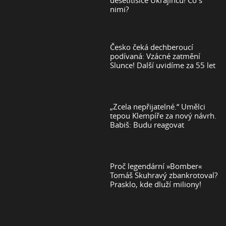
nimi?
Česko čeká dechberoucí
podívaná: Vzácné zatmění
Slunce! Další uvidíme za 55 let
„Zcela nepřijatelné.“ Umělci
tepou Klempíře za nový návrh.
Babiš: Budu reagovat
Proč legendární »Bomber«
Tomáš Skuhravý zbankrotoval?
Prasklo, kde dluží miliony!