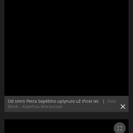
Od smrti Petra Sepéšiho uplynulo už třicet let.
|
Foto
Blesk – Kateřina Moravcová