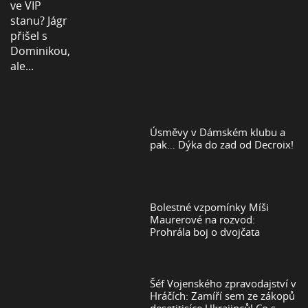
Úsměvy v Dámském klubu a
pak… Dýka do zad od Decroix!
Bolestné vzpomínky Míši
Maurerové na rozvod:
Prohrála boj o dvojčata
Šéf Vojenského zpravodajství v
Hráčích: Zamíří sem ze zákopů
desetitisíce Ukrajinců! Co s