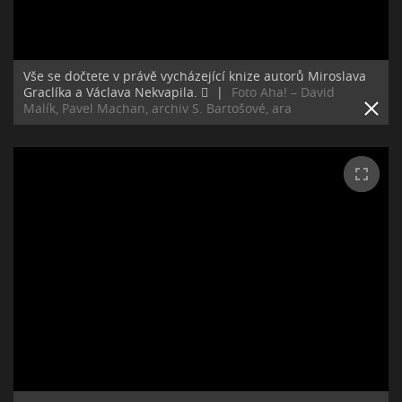
Vše se dočtete v právě vycházející knize autorů Miroslava
Graclíka a Václava Nekvapila. ﷯
|
Foto Aha! – David
Malík, Pavel Machan, archiv S. Bartošové, ara