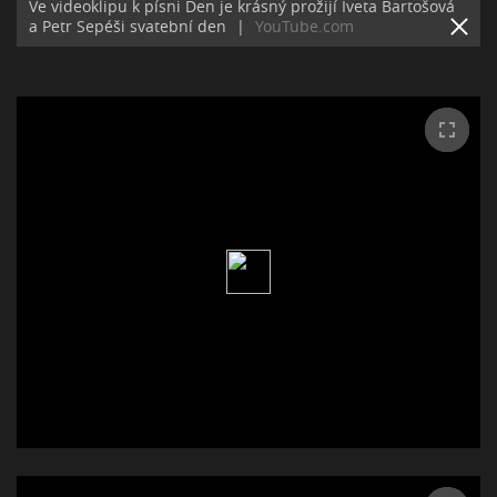
Ve videoklipu k písni Den je krásný prožijí Iveta Bartošová
a Petr Sepéši svatební den
|
YouTube.com