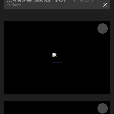
Lucka se synem často jezdí na kole.
|
archiv Lucie
Křížkové