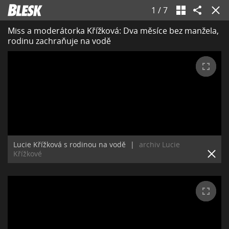
1
/
7
Miss a moderátorka Křížková: Dva měsíce bez manžela,
rodinu zachraňuje na vodě
Lucie Křížková s rodinou na vodě
|
archiv Lucie
Křížkové