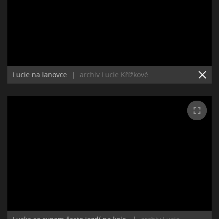
Lucie na lanovce
|
archiv Lucie Křížkové