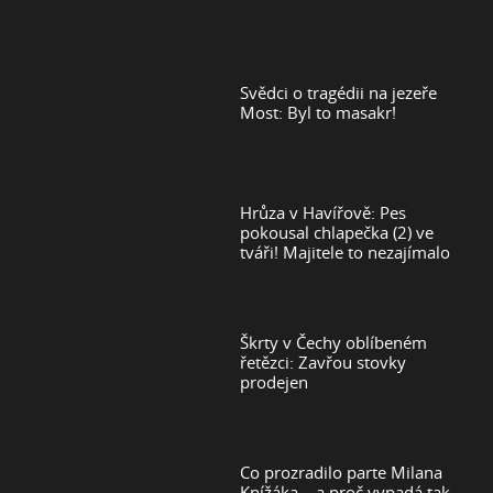
Svědci o tragédii na jezeře
Most: Byl to masakr!
Hrůza v Havířově: Pes
pokousal chlapečka (2) ve
tváři! Majitele to nezajímalo
Škrty v Čechy oblíbeném
řetězci: Zavřou stovky
prodejen
Co prozradilo parte Milana
Knížáka – a proč vypadá tak