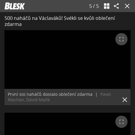
5
/
5
500 naháčů na Václaváků! Svékli se kvůli oblečení
zdarma
První sto naháčů dostalo oblečení zdarma
|
Pavel
Machan, David Malík