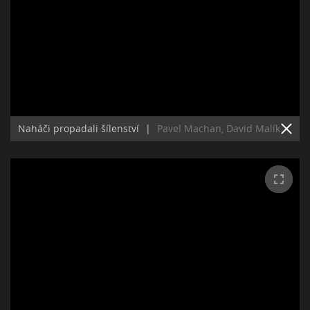
Naháči propadali šílenství
|
Pavel Machan, David Malík