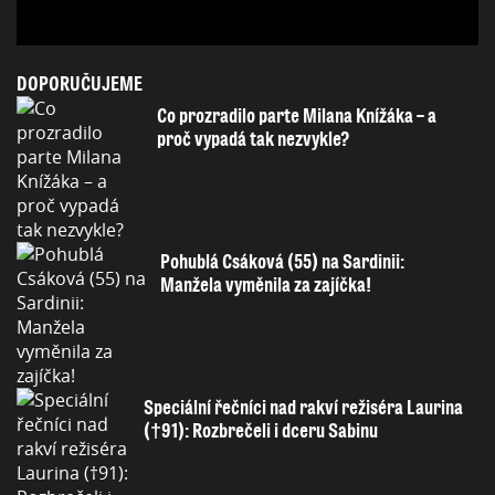
DOPORUČUJEME
Co prozradilo parte Milana Knížáka – a
proč vypadá tak nezvykle?
Pohublá Csáková (55) na Sardinii:
Manžela vyměnila za zajíčka!
Speciální řečníci nad rakví režiséra Laurina
(†91): Rozbrečeli i dceru Sabinu