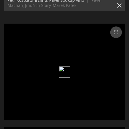
Petr Kostka zmrzlinu, Pavel Soukup víno
|
Pavel
Machan, Jindřich Starý, Marek Pátek