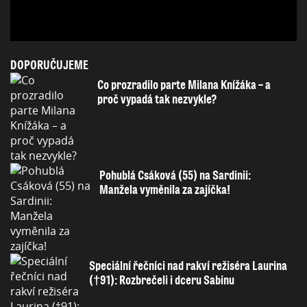
DOPORUČUJEME
Co prozradilo parte Milana Knížáka – a
proč vypadá tak nezvykle?
Pohublá Csáková (55) na Sardinii:
Manžela vyměnila za zajíčka!
Speciální řečníci nad rakví režiséra Laurina
(†91): Rozbrečeli i dceru Sabinu