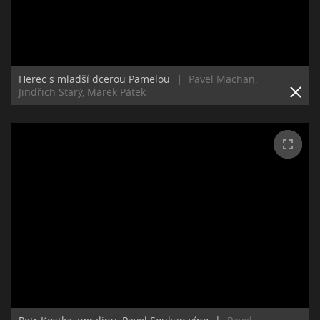
Herec s mladší dcerou Pamelou
|
Pavel Machan,
Jindřich Starý, Marek Pátek