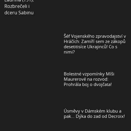
Šéf Vojenského zpravodajství v
Hráčích: Zamíří sem ze zákopů
desetitisíce Ukrajinců! Co s
nimi?
Bolestné vzpomínky Míši
Maurerové na rozvod:
Prohrála boj o dvojčata!
Úsměvy v Dámském klubu a
pak… Dýka do zad od Decroix!