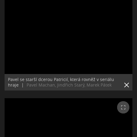
Pavel se starší dcerou Patricií, která rovněž v seriálu
hraje
|
Pavel Machan, Jindřich Starý, Marek Pátek