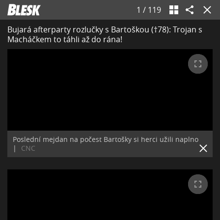
1
/
119
Bujará afterparty rozlučky s Bartoškou (†78): Trojan s
Macháčkem to táhli až do rána!
Poslední mejdan na počest Bartošky si herci užili naplno
|
CNC