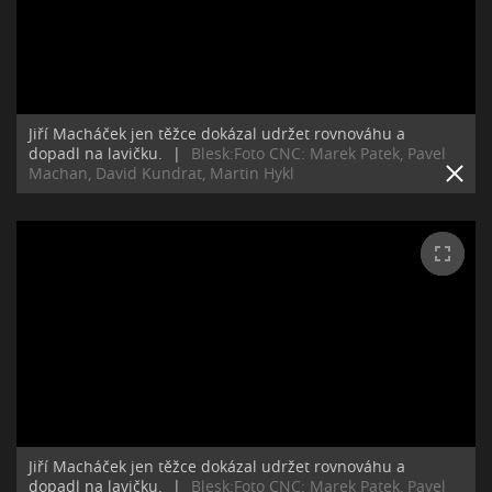
Jiří Macháček jen těžce dokázal udržet rovnováhu a
dopadl na lavičku.
|
Blesk:Foto CNC: Marek Patek, Pavel
Machan, David Kundrat, Martin Hykl
Jiří Macháček jen těžce dokázal udržet rovnováhu a
dopadl na lavičku.
|
Blesk:Foto CNC: Marek Patek, Pavel