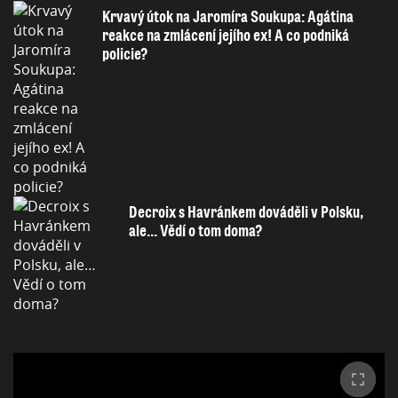
Krvavý útok na Jaromíra Soukupa: Agátina
reakce na zmlácení jejího ex! A co podniká
policie?
Decroix s Havránkem dováděli v Polsku,
ale… Vědí o tom doma?