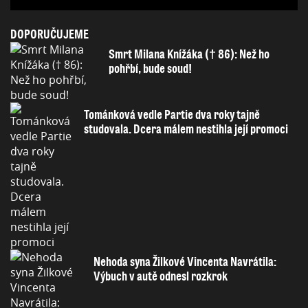
DOPORUČUJEME
Smrt Milana Knížáka († 86): Než ho
pohřbí, bude soud!
Tománková vedle Partie dva roky tajně
studovala. Dcera málem nestihla její promoci
Nehoda syna Žilkové Vincenta Navrátila:
Výbuch v autě odnesl rozkrok