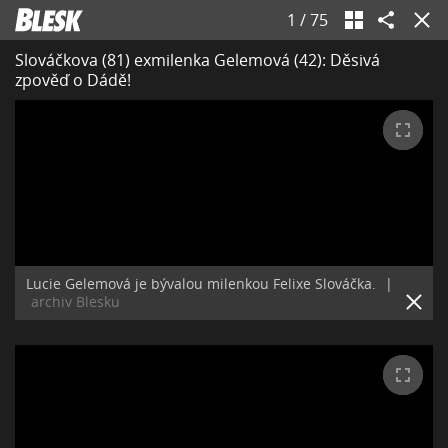
1
/
75
Slováčkova (81) exmilenka Gelemová (42): Děsivá
zpověď o Dádě!
Lucie Gelemová je bývalou milenkou Felixe Slováčka.
|
archiv Blesku