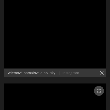
Gelemová namalovala politiky.
|
Instagram