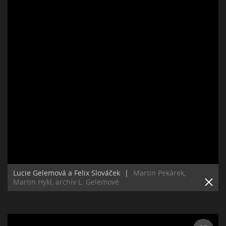
Lucie Gelemová a Felix Slováček
|
Martin Pekárek,
Martin Hykl, archiv L. Gelemové