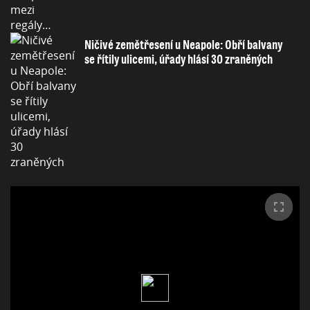
Ničivé zemětřesení u Neapole: Obří balvany
se řítily ulicemi, úřady hlásí 30 zraněných