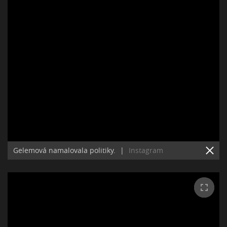
Gelemová namalovala politiky.
|
Instagram