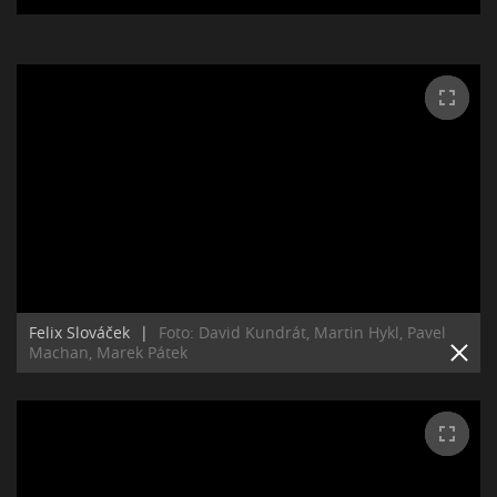
Felix Slováček
|
Foto: David Kundrát, Martin Hykl, Pavel
Machan, Marek Pátek