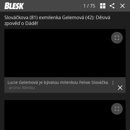
1
/
75
Slováčkova (81) exmilenka Gelemová (42): Děsivá
zpověď o Dádě!
Lucie Gelemová je bývalou milenkou Felixe Slováčka.
|
archiv Blesku