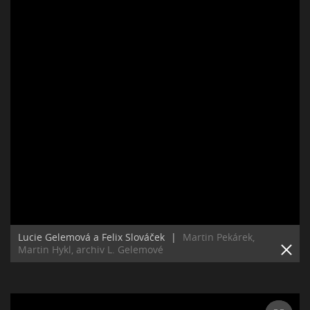
Lucie Gelemová a Felix Slováček
|
Martin Pekárek,
Martin Hykl, archiv L. Gelemové