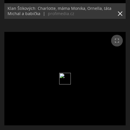
Klan Štikových: Charlotte, máma Monika, Ornella, táta
Michal a babička
|
profimedia.cz