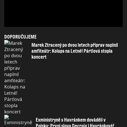
DOPORUČUJEME
Marek Ztracený po dvou letech příprav naplnil
amfiteátr: Kolaps na Letné! Pártlová stopla
koncert
Exministryně s Havránkem dováděli v
Polsku: První slova Decroix i Havránkové!