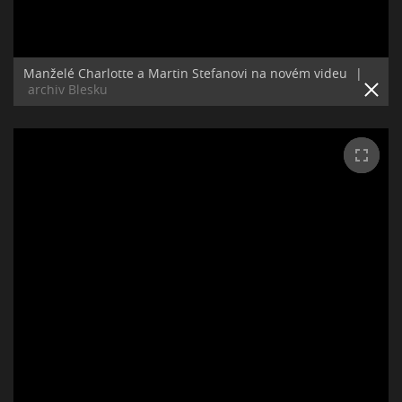
Manželé Charlotte a Martin Stefanovi na novém videu
|
archiv Blesku