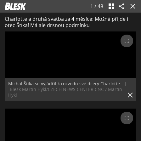
1
/
48
Charlotte a druhá svatba za 4 měsíce: Možná přijde i
otec Štika! Má ale drsnou podmínku
Michal Štika se vyjádřil k rozvodu své dcery Charlotte.
|
Blesk:Martin Hykl/CZECH NEWS CENTER CNC / Martin
Hykl