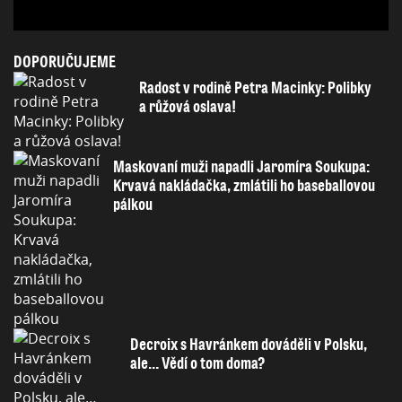
DOPORUČUJEME
Radost v rodině Petra Macinky: Polibky
a růžová oslava!
Maskovaní muži napadli Jaromíra Soukupa:
Krvavá nakládačka, zmlátili ho baseballovou
pálkou
Decroix s Havránkem dováděli v Polsku,
ale… Vědí o tom doma?