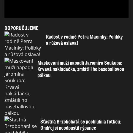
DOPORUČUJEME
Radost v rodině Petra Macinky: Polibky
a růžová oslava!
Maskovaní muži napadli Jaromíra Soukupa:
Krvavá nakládačka, zmlátili ho baseballovou
pálkou
Šťastná Brzobohatá se pochlubila fotkou:
Ondřej si neodpustil rýpanec