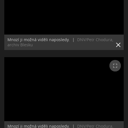
Mnozí ji možná viděli naposledy.
|
DNV/Petr Chodura,
archiv Blesku
Mnozí ji možná viděli naposledy.
|
DNV/Petr Chodura,