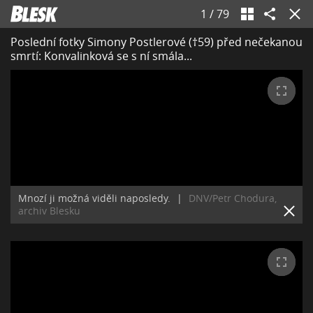
1
/
79
Poslední fotky Simony Postlerové (†59) před nečekanou
smrtí: Konvalinková se s ní smála...
Mnozí ji možná viděli naposledy.
|
DNV/Petr Chodura,
archiv Blesku