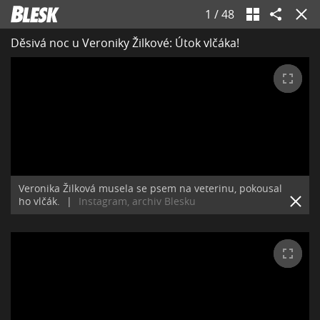
1
/
48
Děsivá noc u Veroniky Žilkové: Útok vlčáka!
Veronika Žilková musela se psem na veterinu, pokousal
ho vlčák.
|
Instagram, archiv Blesku