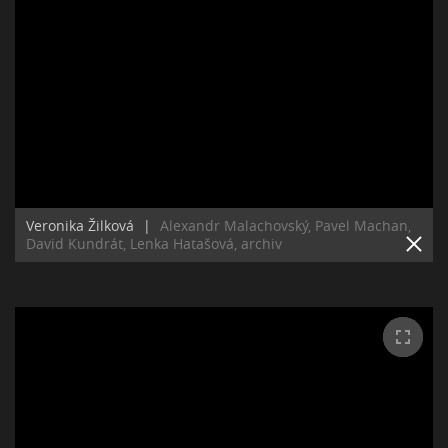
Veronika Žilková
|
Alexandr Malachovský, Pavel Machan,
David Kundrát, Lenka Hatašová, archiv