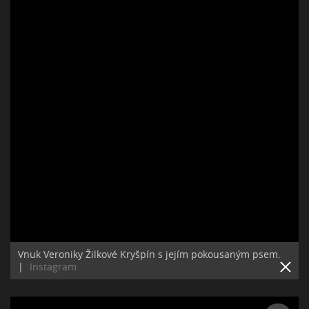
Vnuk Veroniky Žilkové Kryšpín s jejím pokousaným psem.
|
Instagram