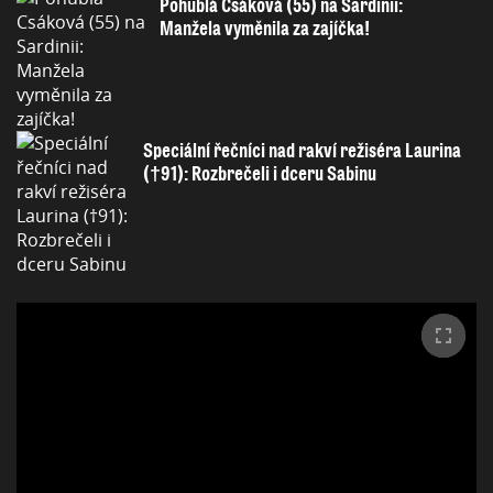
Pohublá Csáková (55) na Sardinii:
Manžela vyměnila za zajíčka!
Speciální řečníci nad rakví režiséra Laurina
(†91): Rozbrečeli i dceru Sabinu