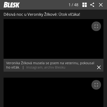
1
/
48
Děsivá noc u Veroniky Žilkové: Útok vlčáka!
Veronika Žilková musela se psem na veterinu, pokousal
ho vlčák.
|
Instagram, archiv Blesku