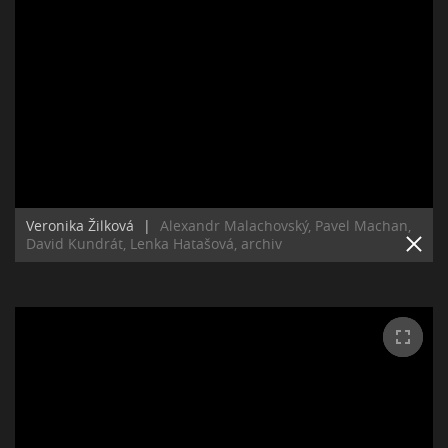
Veronika Žilková
|
Alexandr Malachovský, Pavel Machan,
David Kundrát, Lenka Hatašová, archiv