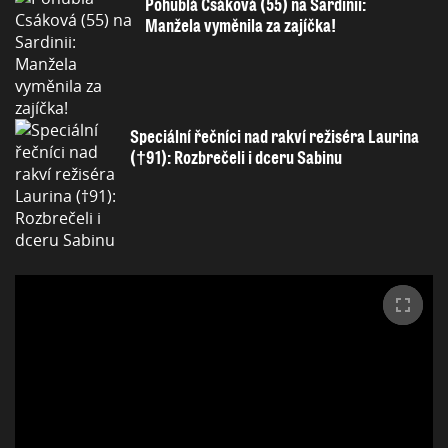
Pohublá Csáková (55) na Sardinii:
Manžela vyměnila za zajíčka!
Speciální řečníci nad rakví režiséra Laurina
(†91): Rozbrečeli i dceru Sabinu