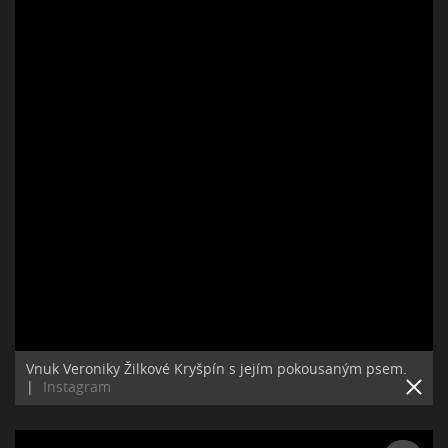
Vnuk Veroniky Žilkové Kryšpín s jejím pokousaným psem.
|
Instagram