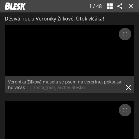
1
/
48
Děsivá noc u Veroniky Žilkové: Útok vlčáka!
Veronika Žilková musela se psem na veterinu, pokousal
ho vlčák.
|
Instagram, archiv Blesku