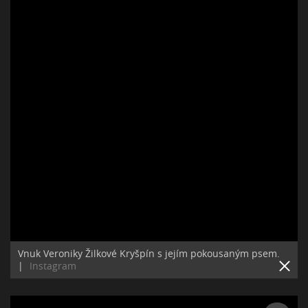
Vnuk Veroniky Žilkové Kryšpín s jejím pokousaným psem.
|
Instagram