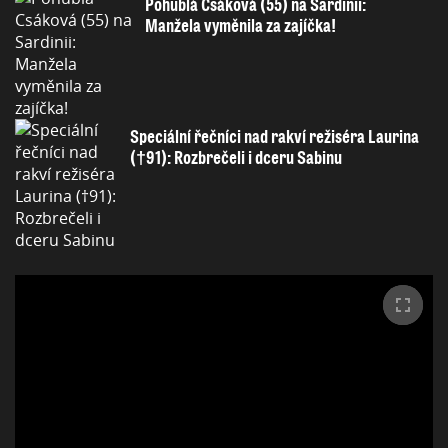
Pohublá Csáková (55) na Sardinii:
Manžela vyměnila za zajíčka!
Speciální řečníci nad rakví režiséra Laurina
(†91): Rozbrečeli i dceru Sabinu