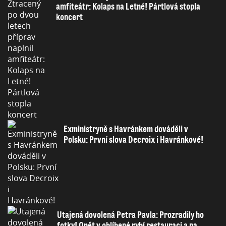
amfiteátr: Kolaps na Letné! Pártlová stopla
koncert
Exministryně s Havránkem dováděli v
Polsku: První slova Decroix i Havránkové!
Utajená dovolená Petra Pavla: Prozradily ho
fotky! Opět v oblíbené rybí restauraci a na