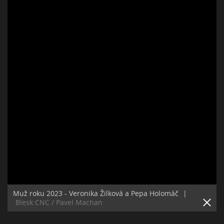
Muž roku 2023 - Veronika Žilková a Pepa Holomáč
|
Blesk:CNC / Pavel Machan