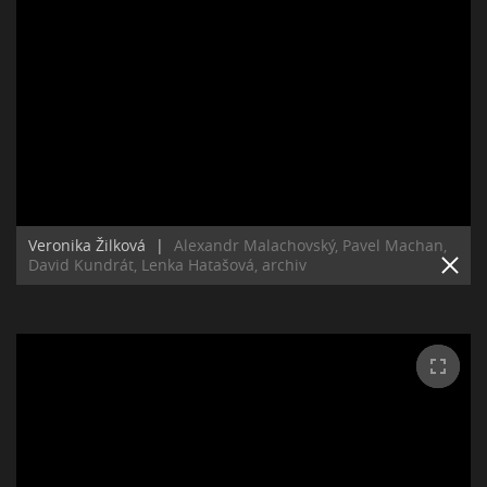
Veronika Žilková
|
Alexandr Malachovský, Pavel Machan,
David Kundrát, Lenka Hatašová, archiv