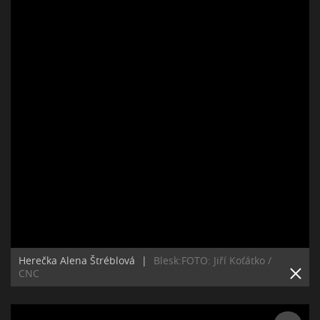
Herečka Alena Štréblová
|
Blesk:FOTO: Jiří Koťátko /
CNC