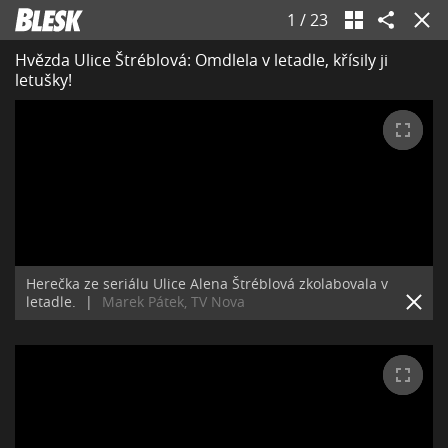
1
/
23
Hvězda Ulice Štréblová: Omdlela v letadle, křísily ji
letušky!
Herečka ze seriálu Ulice Alena Štréblová zkolabovala v
letadle.
|
Marek Pátek, TV Nova