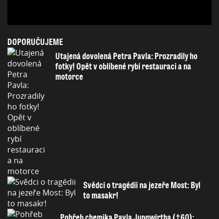
DOPORUČUJEME
Utajená dovolená Petra Pavla: Prozradily ho
fotky! Opět v oblíbené rybí restauraci a na
motorce
Svědci o tragédii na jezeře Most: Byl
to masakr!
Pohřeb chemika Pavla Jungwirtha (†60):