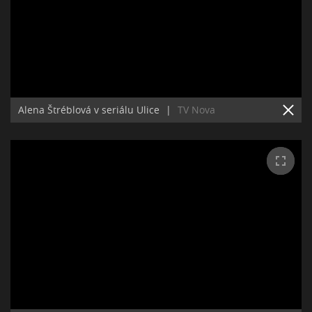
Alena Štréblová v seriálu Ulice
|
TV Nova