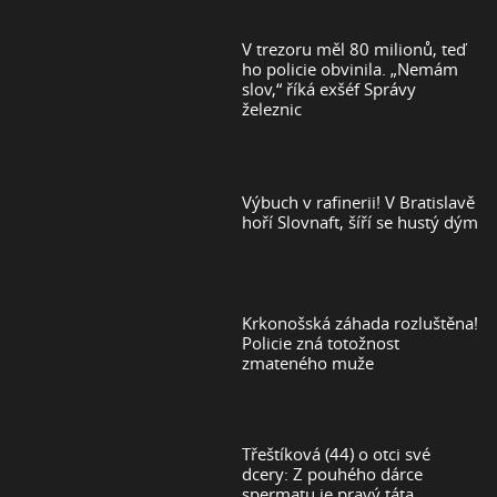
V trezoru měl 80 milionů, teď
ho policie obvinila. „Nemám
slov,“ říká exšéf Správy
železnic
Výbuch v rafinerii! V Bratislavě
hoří Slovnaft, šíří se hustý dým
Krkonošská záhada rozluštěna!
Policie zná totožnost
zmateného muže
Třeštíková (44) o otci své
dcery: Z pouhého dárce
spermatu je pravý táta