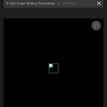
V Ulici hraje Milenu Pumrovou.
|
TV Nova