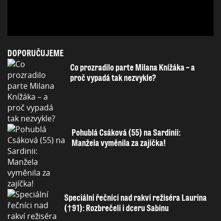
DOPORUČUJEME
Co prozradilo parte Milana Knížáka – a
proč vypadá tak nezvykle?
Pohublá Csáková (55) na Sardinii:
Manžela vyměnila za zajíčka!
Speciální řečníci nad rakví režiséra Laurina
(†91): Rozbrečeli i dceru Sabinu