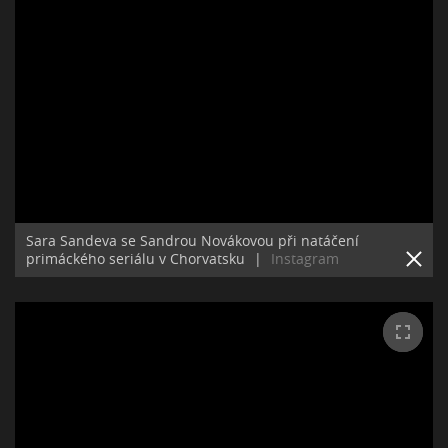
Sara Sandeva se Sandrou Novákovou při natáčení
primáckého seriálu v Chorvatsku
|
Instagram