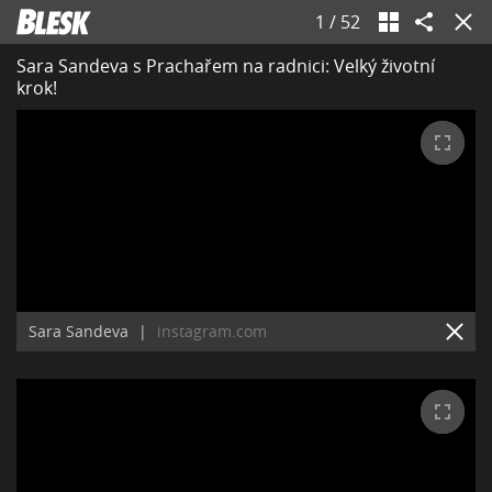
1
/
52
Sara Sandeva s Prachařem na radnici: Velký životní
krok!
Sara Sandeva
|
instagram.com