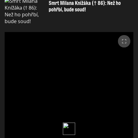
Smrt Milana Knížáka († 86): Než ho
pohřbí, bude soud!