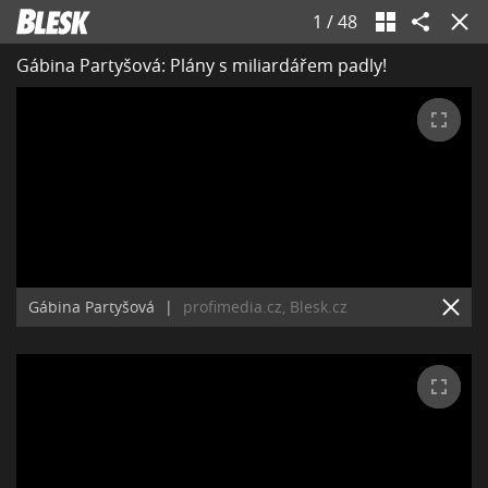
1
/
48
Gábina Partyšová: Plány s miliardářem padly!
Gábina Partyšová
|
profimedia.cz, Blesk.cz