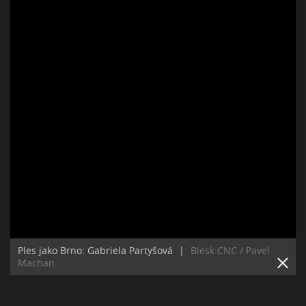
Ples jako Brno: Gabriela Partyšová
|
Blesk:CNC / Pavel
Machan