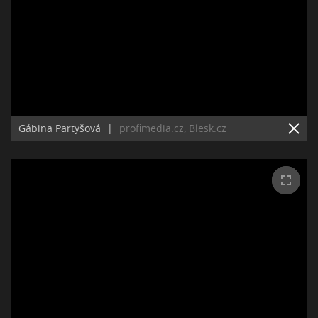
Gábina Partyšová
|
profimedia.cz, Blesk.cz