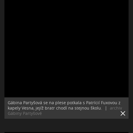
Gábina Partyšová se na plese potkala s Patrícií Fuxovou z
kapely Vesna, jejíž bratr chodí na stejnou školu.
|
archiv
Gábiny Partyšové