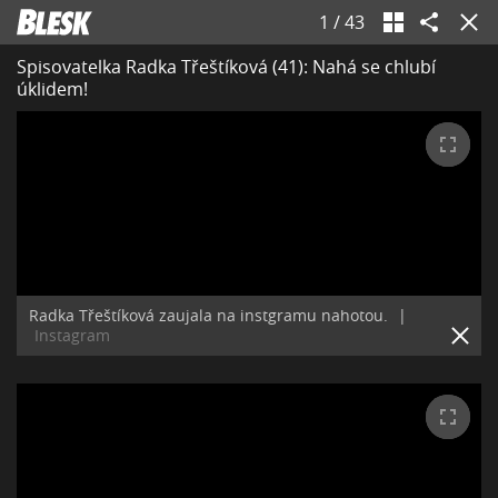
1
/
43
Spisovatelka Radka Třeštíková (41): Nahá se chlubí
úklidem!
Radka Třeštíková zaujala na instgramu nahotou.
|
Instagram