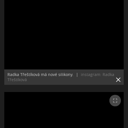
Radka Třeštíková má nové silikony.
|
instagram: Radka
Třeštíková