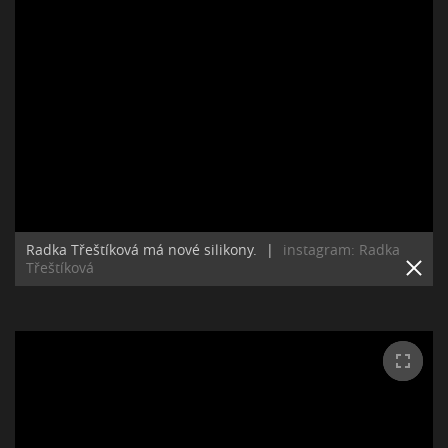
Radka Třeštíková má nové silikony.
|
instagram: Radka
Třeštíková