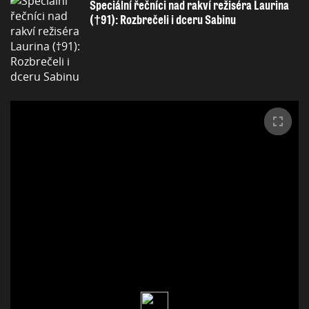
Speciální řečníci nad rakví režiséra Laurina
(†91): Rozbrečeli i dceru Sabinu