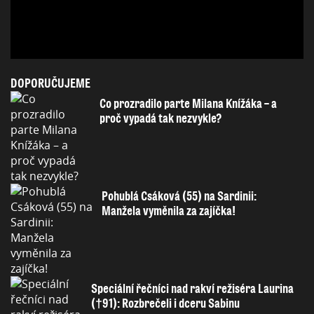
DOPORUČUJEME
Co prozradilo parte Milana Knížáka – a
proč vypadá tak nezvykle?
Pohublá Csáková (55) na Sardinii:
Manžela vyměnila za zajíčka!
Speciální řečníci nad rakví režiséra Laurina
(†91): Rozbrečeli i dceru Sabinu