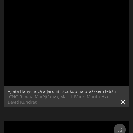
Agáta Hanychová a Jaromír Soukup na pražském letišti
|
CNC_Renata Matějíčková, Marek Pátek, Martin Hykl,
David Kundrát