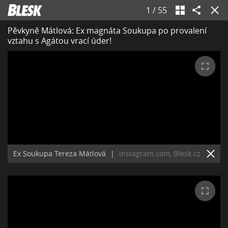
1
/
55
Pěvkyně Mátlová: Ex magnáta Soukupa po provalení
vztahu s Agátou vrací úder!
Ex Soukupa Tereza Mátlová
|
instagram.com, Blesk.cz