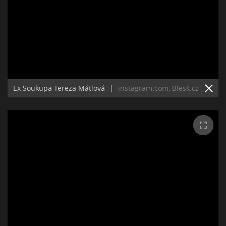
Ex Soukupa Tereza Mátlová
|
instagram.com, Blesk.cz