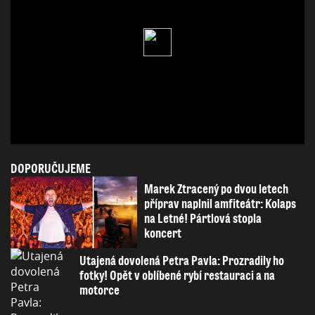
DOPORUČUJEME
Marek Ztracený po dvou letech
příprav naplnil amfiteátr: Kolaps
na Letné! Pártlová stopla
koncert
Utajená dovolená Petra Pavla: Prozradily ho
fotky! Opět v oblíbené rybí restauraci a na
motorce