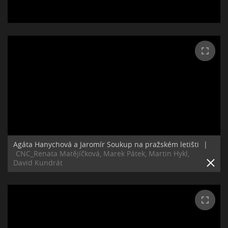
Agáta Hanychová a Jaromír Soukup na pražském letišti
|
CNC_Renata Matějíčková, Marek Pátek, Martin Hykl,
David Kundrát