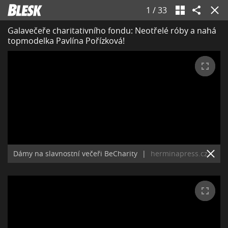
1
/
33
Galavečeře charitativního fondu: Neotřelé róby a nahá
topmodelka Pavlína Pořízková!
Dámy na slavnostní večeři BeCharity
|
herminapress.cz