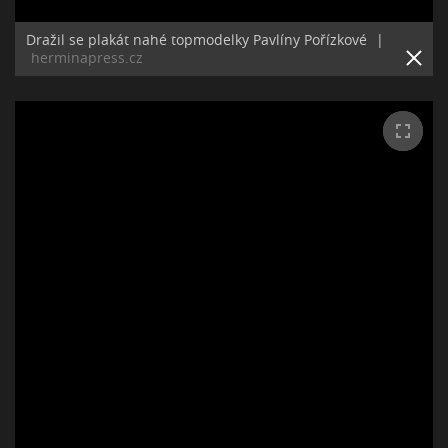
Dražil se plakát nahé topmodelky Pavlíny Pořízkové
|
herminapress.cz