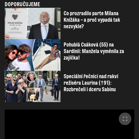
DOPORUČUJEME
Co prozradilo parte Milana
Knížáka – a proč vypadá tak
nezvykle?
Pohublá Csáková (55) na
Sardinii: Manžela vyměnila za
zajíčka!
Speciální řečníci nad rakví
režiséra Laurina (†91):
Rozbrečeli i dceru Sabinu