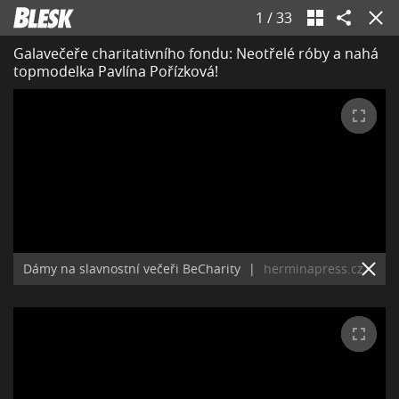
1
/
33
Galavečeře charitativního fondu: Neotřelé róby a nahá
topmodelka Pavlína Pořízková!
Dámy na slavnostní večeři BeCharity
|
herminapress.cz