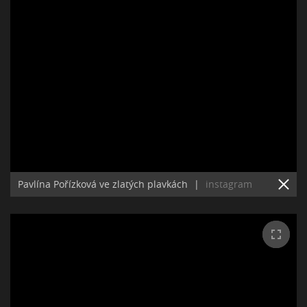
Pavlína Pořízková ve zlatých plavkách
|
instagram