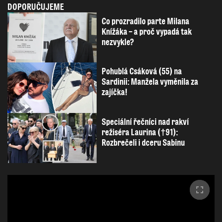
DOPORUČUJEME
Co prozradilo parte Milana
Knížáka – a proč vypadá tak
nezvykle?
Pohublá Csáková (55) na
Sardinii: Manžela vyměnila za
zajíčka!
Speciální řečníci nad rakví
režiséra Laurina (†91):
Rozbrečeli i dceru Sabinu