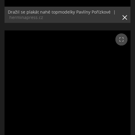
Dražil se plakát nahé topmodelky Pavlíny Pořízkové
|
herminapress.cz