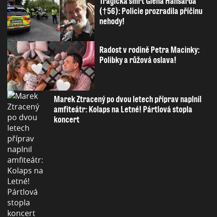
Tragická smrt Glena Hansarda
(†56): Policie prozradila příčinu
nehody!
Radost v rodině Petra Macinky:
Polibky a růžová oslava!
Marek Ztracený po dvou letech příprav naplnil
amfiteátr: Kolaps na Letné! Pártlová stopla
koncert