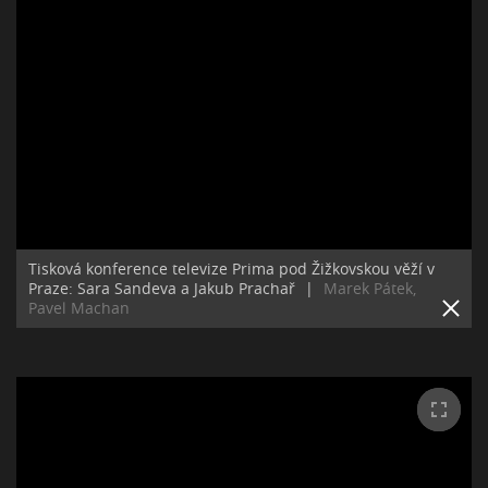
Tisková konference televize Prima pod Žižkovskou věží v
Praze: Sara Sandeva a Jakub Prachař
|
Marek Pátek,
Pavel Machan