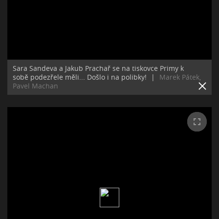
Sara Sandeva a Jakub Prachař se na tiskovce Primy k
sobě podezřele měli... Došlo i na polibky!
|
Marek Pátek,
Pavel Machan