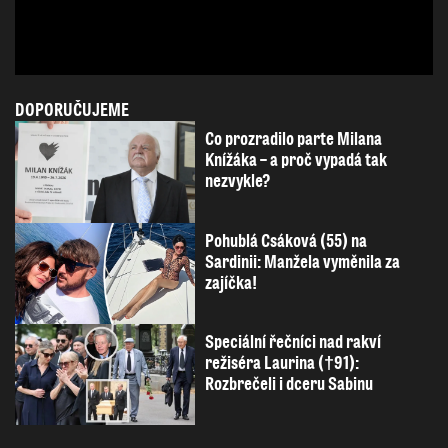
DOPORUČUJEME
Co prozradilo parte Milana
Knížáka – a proč vypadá tak
nezvykle?
Pohublá Csáková (55) na
Sardinii: Manžela vyměnila za
zajíčka!
Speciální řečníci nad rakví
režiséra Laurina (†91):
Rozbrečeli i dceru Sabinu