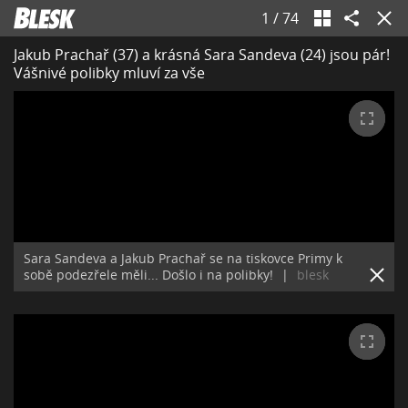
1
/
74
Jakub Prachař (37) a krásná Sara Sandeva (24) jsou pár!
Vášnivé polibky mluví za vše
Sara Sandeva a Jakub Prachař se na tiskovce Primy k
sobě podezřele měli... Došlo i na polibky!
|
blesk