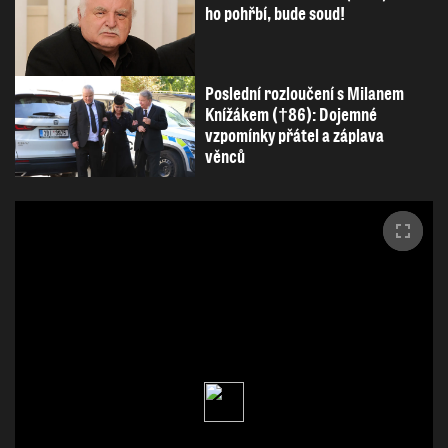
ho pohřbí, bude soud!
Poslední rozloučení s Milanem
Knížákem (†86): Dojemné
vzpomínky přátel a záplava
věnců