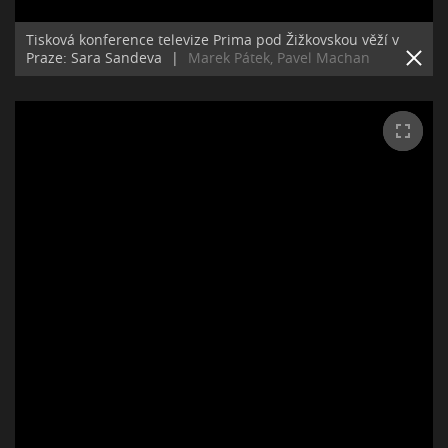
Tisková konference televize Prima pod Žižkovskou věží v
Praze: Sara Sandeva
|
Marek Pátek, Pavel Machan