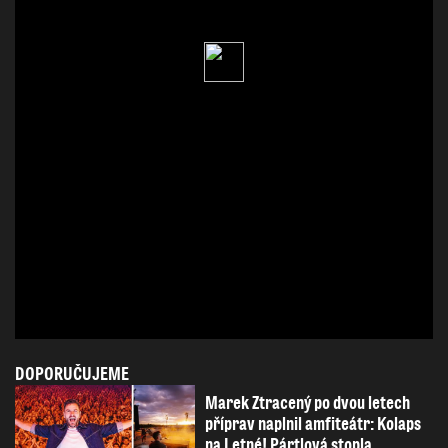
DOPORUČUJEME
Marek Ztracený po dvou letech
příprav naplnil amfiteátr: Kolaps
na Letné! Pártlová stopla