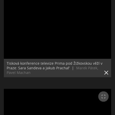
Tisková konference televize Prima pod Žižkovskou věží v
Praze: Sara Sandeva a Jakub Prachař
|
Marek Pátek,
Pavel Machan