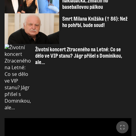
nakládačka, zmlátili ho
baseballovou pálkou
Smrt Milana Knížáka († 86): Než
ho pohřbí, bude soud!
Životní koncert Ztraceného na Letné: Co se
dělo ve VIP stanu? Jágr přišel s Dominikou,
ale...