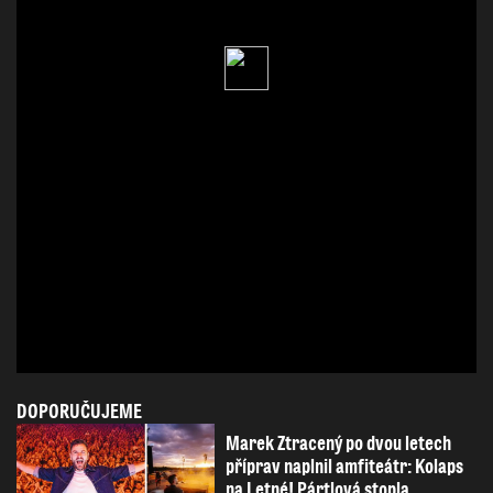
DOPORUČUJEME
Marek Ztracený po dvou letech
příprav naplnil amfiteátr: Kolaps
na Letné! Pártlová stopla