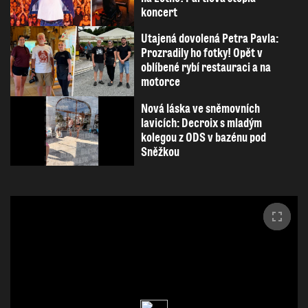
koncert
Utajená dovolená Petra Pavla:
Prozradily ho fotky! Opět v
oblíbené rybí restauraci a na
motorce
Nová láska ve sněmovních
lavicích: Decroix s mladým
kolegou z ODS v bazénu pod
Sněžkou