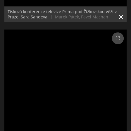
Tisková konference televize Prima pod Žižkovskou věží v
Praze: Sara Sandeva
|
Marek Pátek, Pavel Machan