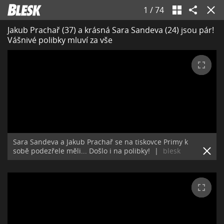
1
/
74
Jakub Prachař (37) a krásná Sara Sandeva (24) jsou pár!
Vášnivé polibky mluví za vše
Sara Sandeva a Jakub Prachař se na tiskovce Primy k
sobě podezřele měli... Došlo i na polibky!
|
blesk