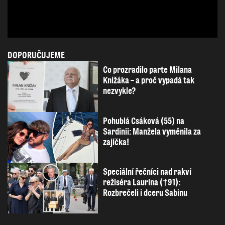
DOPORUČUJEME
Co prozradilo parte Milana
Knížáka – a proč vypadá tak
nezvykle?
Pohublá Csáková (55) na
Sardinii: Manžela vyměnila za
zajíčka!
Speciální řečníci nad rakví
režiséra Laurina (†91):
Rozbrečeli i dceru Sabinu