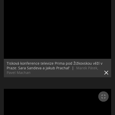
Tisková konference televize Prima pod Žižkovskou věží v
Praze: Sara Sandeva a Jakub Prachař
|
Marek Pátek,
Pavel Machan