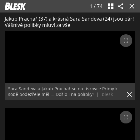
1
/
74
Jakub Prachař (37) a krásná Sara Sandeva (24) jsou pár!
Vášnivé polibky mluví za vše
Sara Sandeva a Jakub Prachař se na tiskovce Primy k
sobě podezřele měli... Došlo i na polibky!
|
blesk