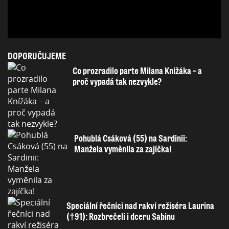
DOPORUČUJEME
Co prozradilo parte Milana Knížáka – a
proč vypadá tak nezvykle?
Pohublá Csáková (55) na Sardinii:
Manžela vyměnila za zajíčka!
Speciální řečníci nad rakví režiséra Laurina
(†91): Rozbrečeli i dceru Sabinu