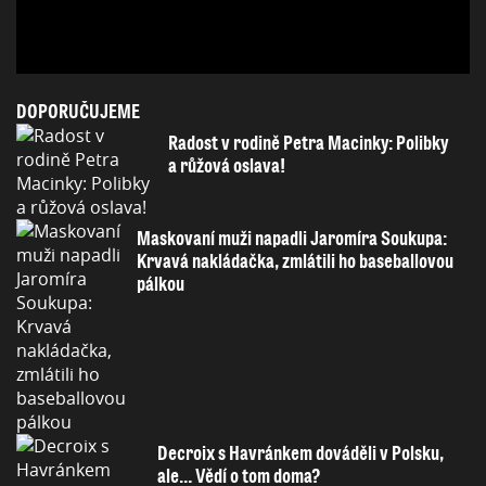
DOPORUČUJEME
Radost v rodině Petra Macinky: Polibky
a růžová oslava!
Maskovaní muži napadli Jaromíra Soukupa:
Krvavá nakládačka, zmlátili ho baseballovou
pálkou
Decroix s Havránkem dováděli v Polsku,
ale… Vědí o tom doma?