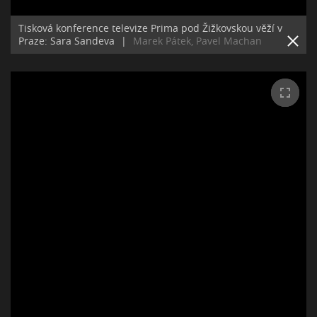
Tisková konference televize Prima pod Žižkovskou věží v
Praze: Sara Sandeva
|
Marek Pátek, Pavel Machan