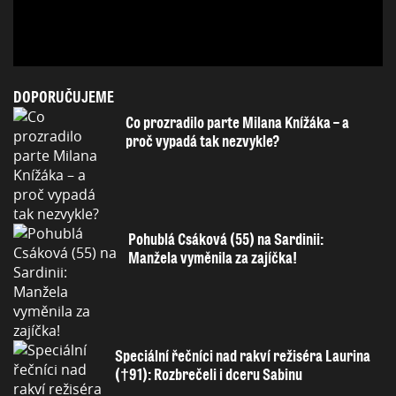
DOPORUČUJEME
Co prozradilo parte Milana Knížáka – a
proč vypadá tak nezvykle?
Pohublá Csáková (55) na Sardinii:
Manžela vyměnila za zajíčka!
Speciální řečníci nad rakví režiséra Laurina
(†91): Rozbrečeli i dceru Sabinu