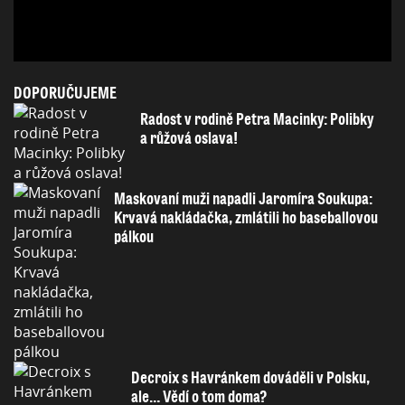
DOPORUČUJEME
Radost v rodině Petra Macinky: Polibky
a růžová oslava!
Maskovaní muži napadli Jaromíra Soukupa:
Krvavá nakládačka, zmlátili ho baseballovou
pálkou
Decroix s Havránkem dováděli v Polsku,
ale… Vědí o tom doma?