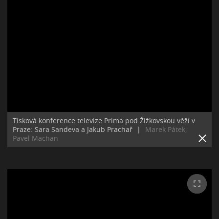
Tisková konference televize Prima pod Žižkovskou věží v
Praze: Sara Sandeva a Jakub Prachař
|
Marek Pátek,
Pavel Machan