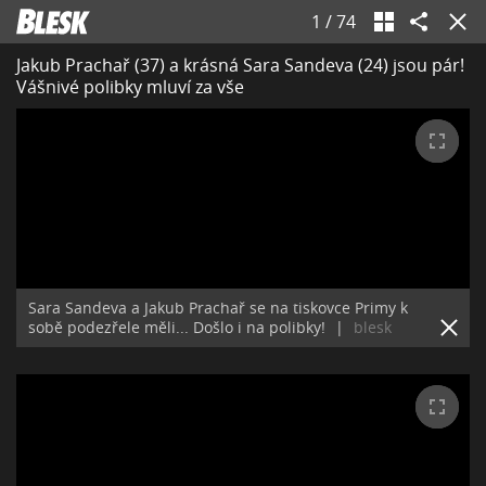
1
/
74
Jakub Prachař (37) a krásná Sara Sandeva (24) jsou pár!
Vášnivé polibky mluví za vše
Sara Sandeva a Jakub Prachař se na tiskovce Primy k
sobě podezřele měli... Došlo i na polibky!
|
blesk