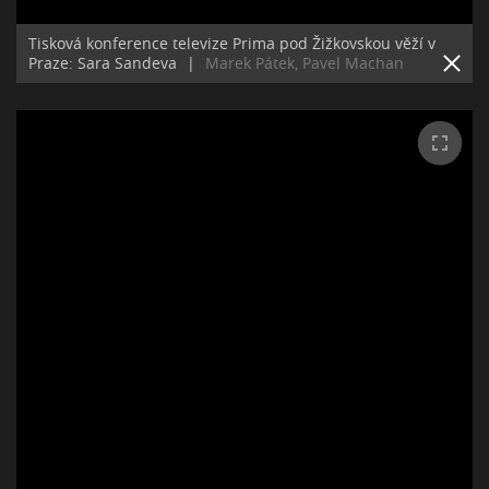
Tisková konference televize Prima pod Žižkovskou věží v
Praze: Sara Sandeva
|
Marek Pátek, Pavel Machan