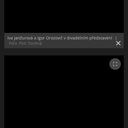
Iva Janžurová a Igor Orozovič v divadelním představení
|
Foto: Petr Soukup