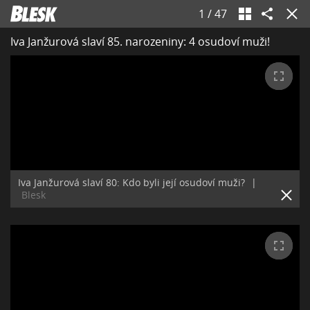
1
/
47
Iva Janžurová slaví 85. narozeniny: 4 osudoví muži!
Iva Janžurová slaví 80: Kdo byli její osudoví muži?
|
Blesk