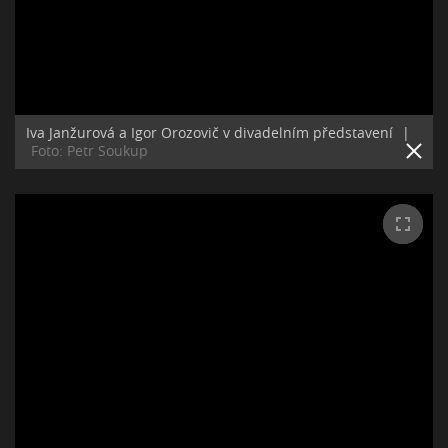
Iva Janžurová a Igor Orozovič v divadelním představení
|
Foto: Petr Soukup