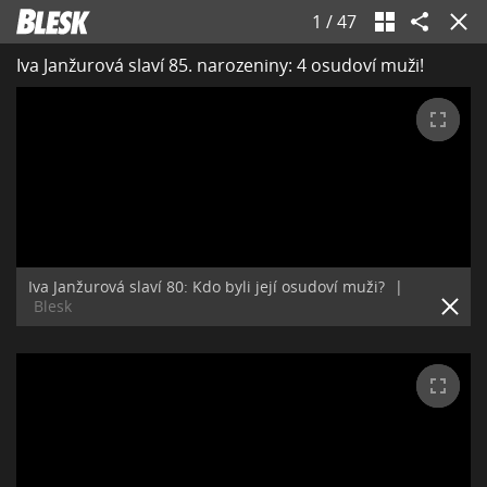
1
/
47
Iva Janžurová slaví 85. narozeniny: 4 osudoví muži!
Iva Janžurová slaví 80: Kdo byli její osudoví muži?
|
Blesk