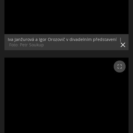
Iva Janžurová a Igor Orozovič v divadelním představení
|
Foto: Petr Soukup