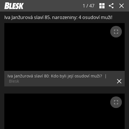
1
/
47
Iva Janžurová slaví 85. narozeniny: 4 osudoví muži!
Iva Janžurová slaví 80: Kdo byli její osudoví muži?
|
Blesk