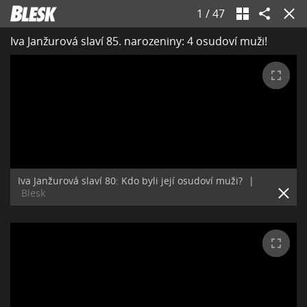
1
/
47
Iva Janžurová slaví 85. narozeniny: 4 osudoví muži!
Iva Janžurová slaví 80: Kdo byli její osudoví muži?
|
Blesk