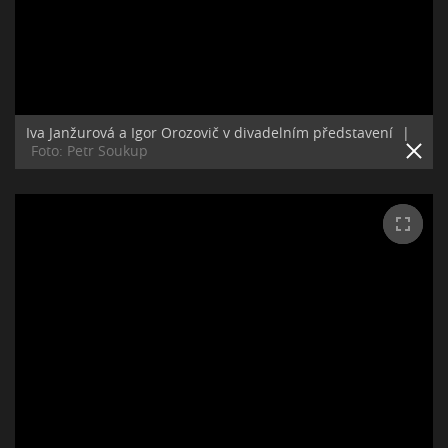
Iva Janžurová a Igor Orozovič v divadelním představení
|
Foto: Petr Soukup